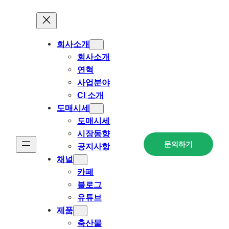
회사소개
회사소개
연혁
사업분야
CI 소개
도매시세
도매시세
시장동향
문의하기
공지사항
채널
카페
블로그
유튜브
제품
축산물