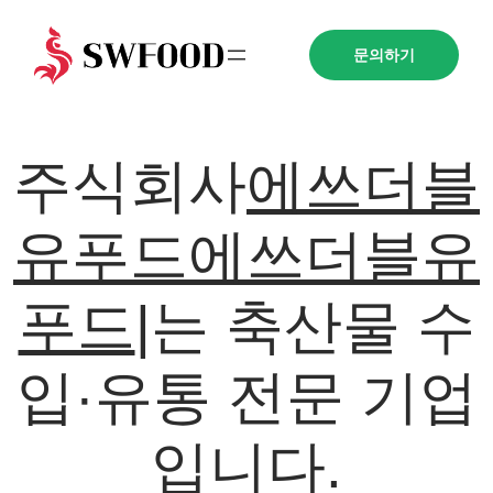
문의하기
주식회사
에쓰더블
유푸드
에쓰더블유
푸드
에쓰
|
는 축산
물 수입·유통 전문
기업입니다.