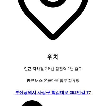
위치
인근 지하철
2호선 감전역 1번 출구
인근 버스
온골마을 입구 정류장
부산광역시 사상구 학감대로 252번길 7
7