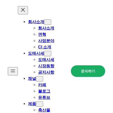
회사소개
회사소개
연혁
사업분야
CI 소개
도매시세
도매시세
시장동향
문의하기
공지사항
채널
카페
블로그
유튜브
제품
축산물