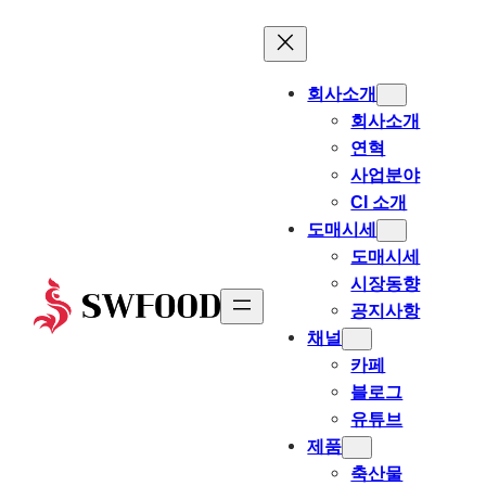
회사소개
회사소개
연혁
사업분야
CI 소개
도매시세
도매시세
시장동향
공지사항
채널
카페
블로그
유튜브
제품
축산물